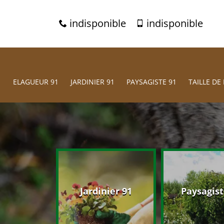
indisponible
indisponible
ELAGUEUR 91
JARDINIER 91
PAYSAGISTE 91
TAILLE DE 
eur 91
Jardinier 91
Paysagist