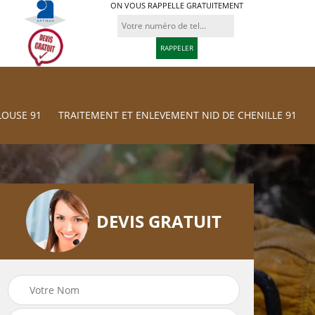
ON VOUS RAPPELLE GRATUITEMENT
LOUSE 91
TRAITEMENT ET ENLEVEMENT NID DE CHENILLE 91
DEVIS GRATUIT
Traitement et
res
Tonte et réfection
Enlevement nid d
de pelouse 91
chenille 91