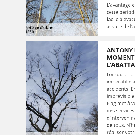
L’avantage e
cette périod
facile à éva
assuré de l’
ANTONY E
MOMENT 
L’ABATTA
Lorsqu’un ar
impératif d’a
accidents. E
imprévisible
Elag met à v
des services
d’intervenir 
de tous. N’h
réaliser votr