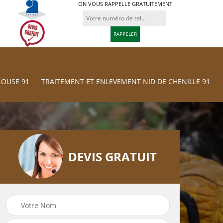
ON VOUS RAPPELLE GRATUITEMENT
LOUSE 91
TRAITEMENT ET ENLEVEMENT NID DE CHENILLE 91
DEVIS GRATUIT
Traitement et
res
Tonte et réfection
Enlevement nid d
de pelouse 91
chenille 91