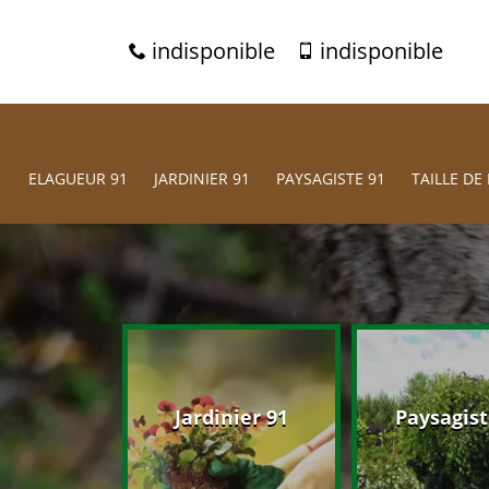
indisponible
indisponible
ELAGUEUR 91
JARDINIER 91
PAYSAGISTE 91
TAILLE DE 
eur 91
Jardinier 91
Paysagist