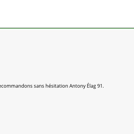
 recommandons sans hésitation Antony Élag 91.
Anthony 
s