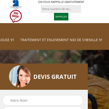
ON VOUS RAPPELLE GRATUITEMENT
LOUSE 91
TRAITEMENT ET ENLEVEMENT NID DE CHENILLE 91
DEVIS GRATUIT
Traitement et
res
Tonte et réfection
Enlevement nid d
de pelouse 91
chenille 91