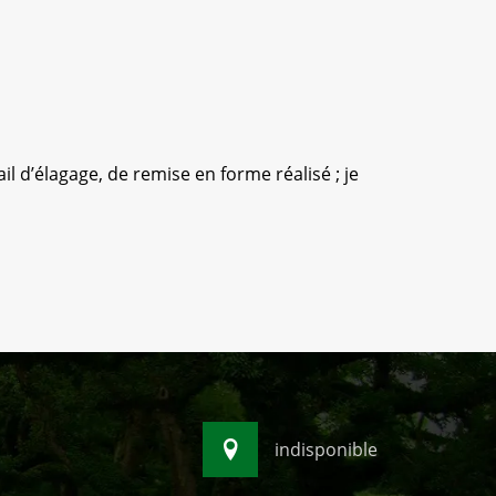
l d’élagage, de remise en forme réalisé ; je
Équipe sé
indisponible