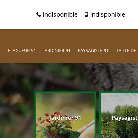
indisponible
indisponible
ELAGUEUR 91
JARDINIER 91
PAYSAGISTE 91
TAILLE DE 
eur 91
Jardinier 91
Paysagist