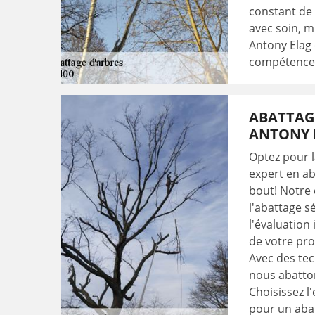
constant de
avec soin, m
Antony Elag 
compétence,
ABATTAGE
ANTONY E
Optez pour la
expert en ab
bout! Notre 
l'abattage s
l'évaluation 
de votre pro
Avec des tec
nous abatton
Choisissez l
pour un abat