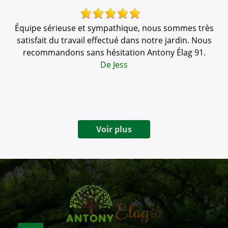
Équipe sérieuse et sympathique, nous sommes très
T
,
satisfait du travail effectué dans notre jardin. Nous
te
recommandons sans hésitation Antony Élag 91.
a
De Jess
Voir plus