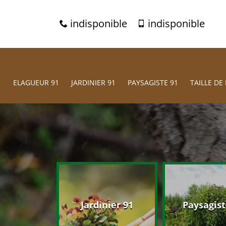
indisponible
indisponible
ELAGUEUR 91
JARDINIER 91
PAYSAGISTE 91
TAILLE DE 
eur 91
Jardinier 91
Paysagist