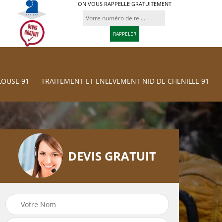
ON VOUS RAPPELLE GRATUITEMENT
LOUSE 91
TRAITEMENT ET ENLEVEMENT NID DE CHENILLE 91
DEVIS GRATUIT
Traitement et
res
Tonte et réfection
Enlevement nid d
de pelouse 91
chenille 91