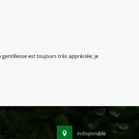
 gentillesse est toujours très appréciée; je
Équipe sé
indisponible