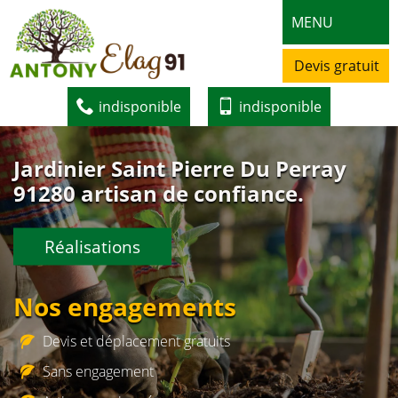
MENU
Devis gratuit
indisponible
indisponible
Jardinier Saint Pierre Du Perray
91280 artisan de confiance.
Réalisations
Nos engagements
Devis et déplacement gratuits
Sans engagement