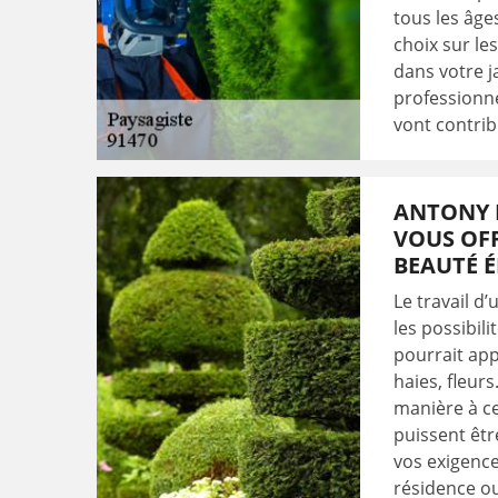
tous les âge
choix sur le
dans votre j
professionne
vont contrib
ANTONY E
VOUS OFF
BEAUTÉ 
Le travail d
les possibil
pourrait app
haies, fleur
manière à ce
puissent êtr
vos exigences
résidence ou