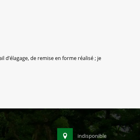
l d’élagage, de remise en forme réalisé ; je
Anthony 
s
indisponible