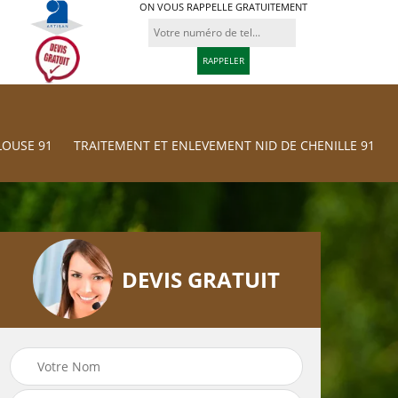
ON VOUS RAPPELLE GRATUITEMENT
LOUSE 91
TRAITEMENT ET ENLEVEMENT NID DE CHENILLE 91
DEVIS GRATUIT
Traitement et
res
Tonte et réfection
Enlevement nid d
de pelouse 91
chenille 91