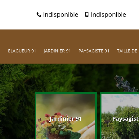
indisponible
indisponible
ELAGUEUR 91
JARDINIER 91
PAYSAGISTE 91
TAILLE DE 
eur 91
Jardinier 91
Paysagist