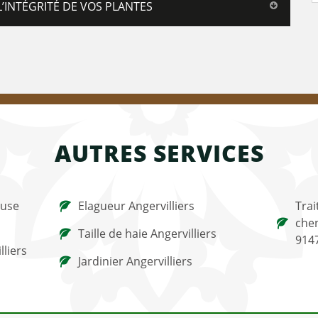
L’INTÉGRITÉ DE VOS PLANTES
AUTRES SERVICES
ouse
Elagueur Angervilliers
Trai
chen
Taille de haie Angervilliers
914
lliers
Jardinier Angervilliers