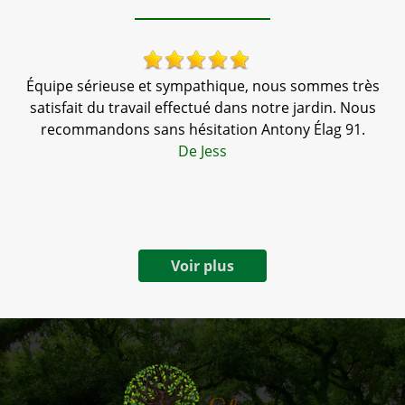
Équipe sérieuse et sympathique, nous sommes très
,
satisfait du travail effectué dans notre jardin. Nous
tr
te
recommandons sans hésitation Antony Élag 91.
a
De Jess
Voir plus