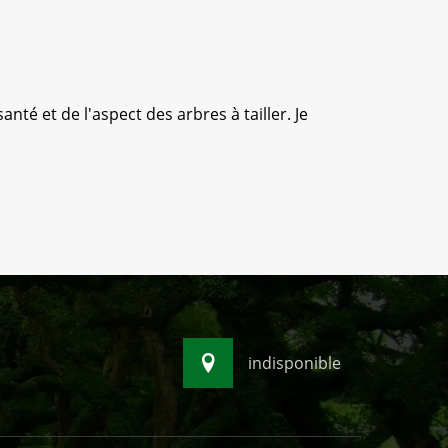
anté et de l'aspect des arbres à tailler. Je
Anthony 
s
indisponible