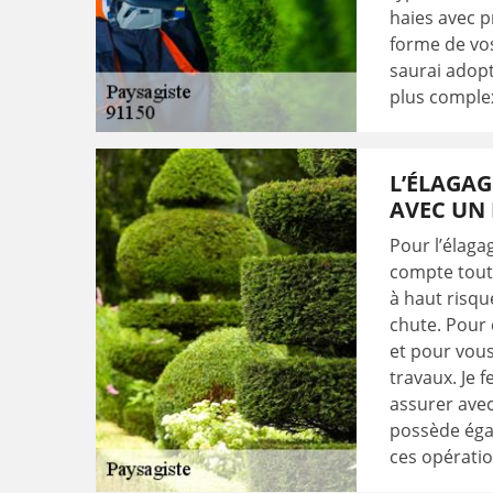
haies avec pr
forme de vo
saurai adopt
plus comple
L’ÉLAGAG
AVEC UN
Pour l’élaga
compte toute
à haut risque
chute. Pour 
et pour vous
travaux. Je 
assurer avec
possède éga
ces opératio