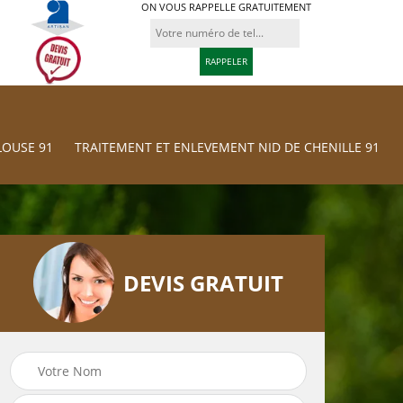
ON VOUS RAPPELLE GRATUITEMENT
LOUSE 91
TRAITEMENT ET ENLEVEMENT NID DE CHENILLE 91
DEVIS GRATUIT
Traitement et
res
Tonte et réfection
Enlevement nid d
de pelouse 91
chenille 91