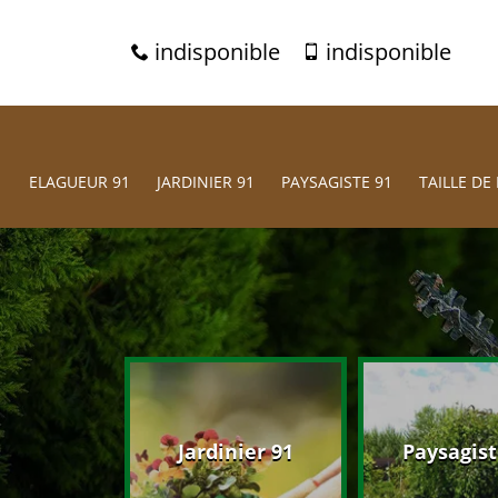
indisponible
indisponible
ELAGUEUR 91
JARDINIER 91
PAYSAGISTE 91
TAILLE DE 
eur 91
Jardinier 91
Paysagist