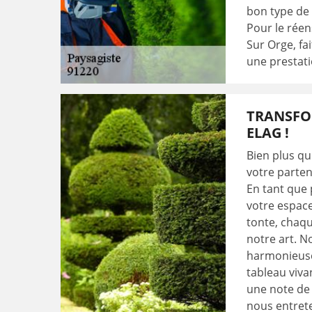
bon type de 
Pour le rée
Sur Orge, fa
une prestati
TRANSFO
ELAG !
Bien plus qu
votre parten
En tant que
votre espace
tonte, chaqu
notre art. N
harmonieuse
tableau viva
une note de 
nous entret