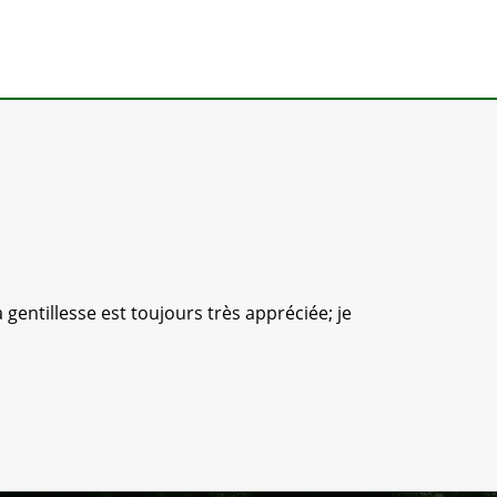
 gentillesse est toujours très appréciée; je
Équipe sé