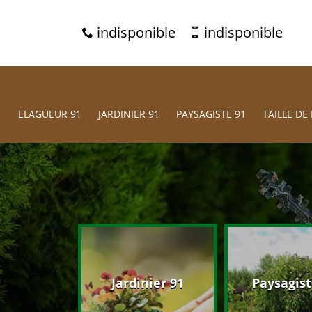
indisponible
indisponible
ELAGUEUR 91
JARDINIER 91
PAYSAGISTE 91
TAILLE DE 
eur 91
Jardinier 91
Paysagist