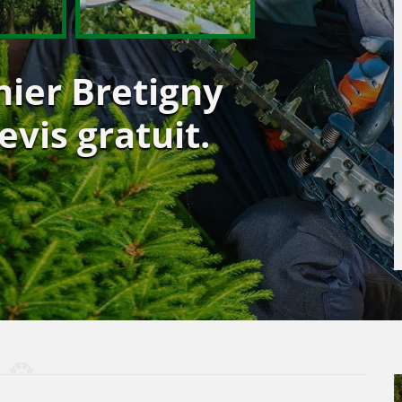
nier Bretigny
vis gratuit.