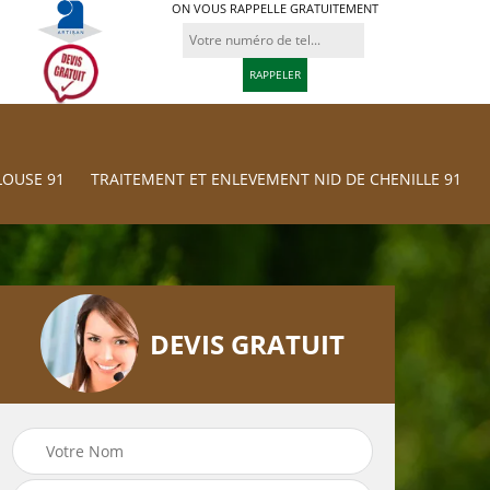
ON VOUS RAPPELLE GRATUITEMENT
LOUSE 91
TRAITEMENT ET ENLEVEMENT NID DE CHENILLE 91
DEVIS GRATUIT
Traitement et
res
Tonte et réfection
Enlevement nid d
de pelouse 91
chenille 91