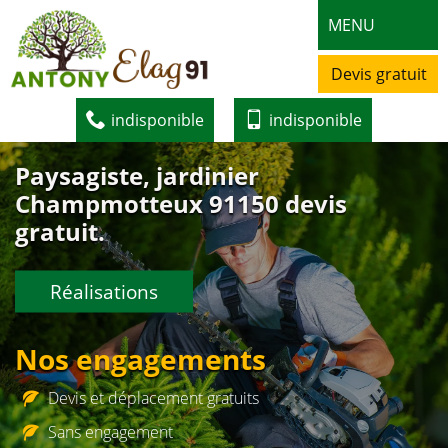
MENU
Devis gratuit
indisponible
indisponible
Paysagiste, jardinier
Champmotteux 91150 devis
gratuit.
Réalisations
Nos engagements
Devis et déplacement gratuits
Sans engagement