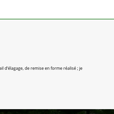
l d’élagage, de remise en forme réalisé ; je
Équipe sé