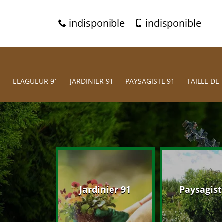
indisponible
indisponible
ELAGUEUR 91
JARDINIER 91
PAYSAGISTE 91
TAILLE DE 
eur 91
Jardinier 91
Paysagist