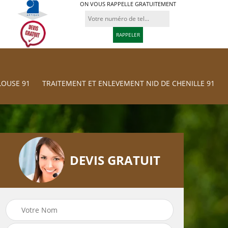
ON VOUS RAPPELLE GRATUITEMENT
LOUSE 91
TRAITEMENT ET ENLEVEMENT NID DE CHENILLE 91
DEVIS GRATUIT
Traitement et
res
Tonte et réfection
Enlevement nid d
de pelouse 91
chenille 91