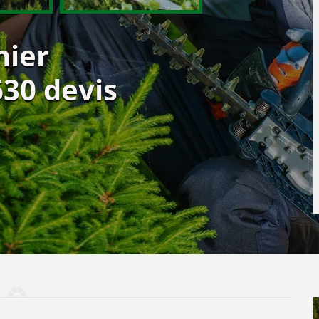
nier
630 devis