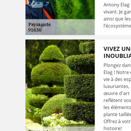
Antony Elag 
vivant. Je ga
ainsi que le
l’écosystème
VIVEZ UN
INOUBLIA
Plongez dan
Elag ! Notre
vie à des es
luxuriantes,
œuvre d'art
reflètent vos
les éléments
plante taill
Offrez à vot
histoire!