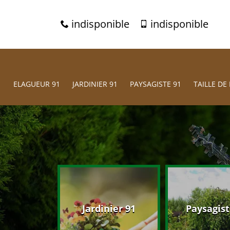
indisponible
indisponible
ELAGUEUR 91
JARDINIER 91
PAYSAGISTE 91
TAILLE DE 
eur 91
Jardinier 91
Paysagist