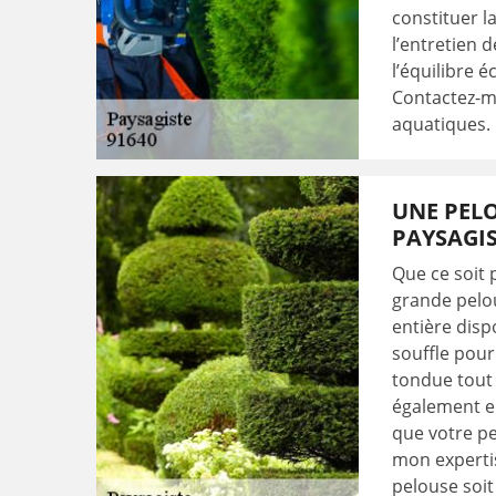
constituer la
l’entretien 
l’équilibre 
Contactez-mo
aquatiques.
UNE PEL
PAYSAGI
Que ce soit 
grande pelou
entière disp
souffle pour
tondue tout 
également en
que votre pe
mon expertis
pelouse soit