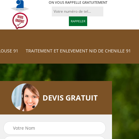
ON VOUS RAPPELLE GRATUITEMENT
LOUSE 91
TRAITEMENT ET ENLEVEMENT NID DE CHENILLE 91
DEVIS GRATUIT
Traitement et
res
Tonte et réfection
Enlevement nid d
de pelouse 91
chenille 91