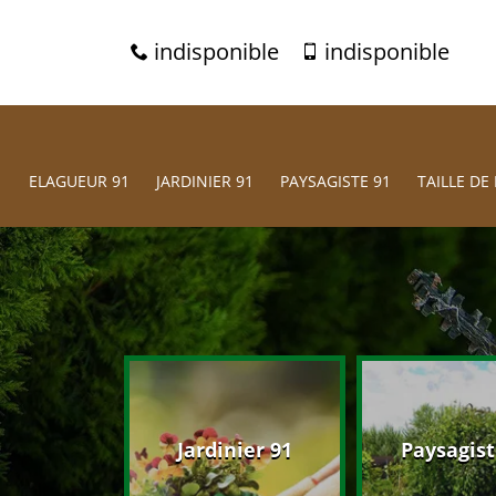
indisponible
indisponible
ELAGUEUR 91
JARDINIER 91
PAYSAGISTE 91
TAILLE DE 
eur 91
Jardinier 91
Paysagist