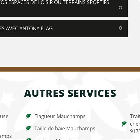
S ESPACES DE LOISIR OU TERRAINS SPORTIFS
ES AVEC ANTONY ELAG
AUTRES SERVICES
ouse
Elagueur Mauchamps
Trai
che
Taille de haie Mauchamps
917
hamps