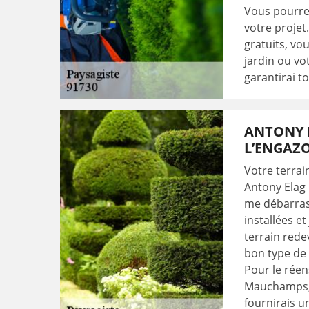
Vous pourrez
votre projet
gratuits, vo
jardin ou vo
garantirai t
ANTONY 
L’ENGAZ
Votre terrai
Antony Elag 
me débarrass
installées e
terrain redev
bon type de 
Pour le rée
Mauchamps, f
fournirais u