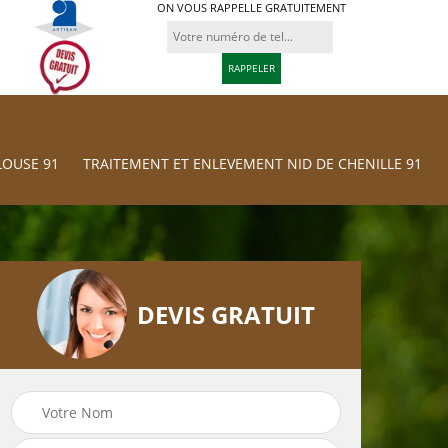
ON VOUS RAPPELLE GRATUITEMENT
LOUSE 91
TRAITEMENT ET ENLEVEMENT NID DE CHENILLE 91
DEVIS GRATUIT
Traitement et
res
Tonte et réfection
Enlevement nid d
de pelouse 91
chenille 91