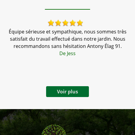
Équipe sérieuse et sympathique, nous sommes très
,
satisfait du travail effectué dans notre jardin. Nous
tr
te
recommandons sans hésitation Antony Élag 91.
a
De Jess
Voir plus