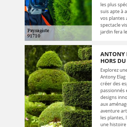
les plus spé
suis apte à 
vos plantes 
spectacle vi
jardin fera 
ANTONY E
HORS DU
Explorez un
Antony Elag 
créer des es
passionnés e
designs inno
aux aménage
aventure ar
les plantes,
une histoire