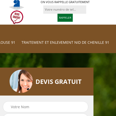
ON VOUS RAPPELLE GRATUITEMENT
LOUSE 91
TRAITEMENT ET ENLEVEMENT NID DE CHENILLE 91
DEVIS GRATUIT
Traitement et
res
Tonte et réfection
Enlevement nid d
de pelouse 91
chenille 91