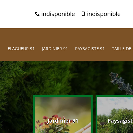
indisponible
indisponible
ELAGUEUR 91
JARDINIER 91
PAYSAGISTE 91
TAILLE DE 
eur 91
Jardinier 91
Paysagist