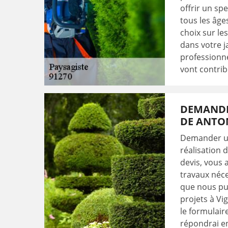
offrir un sp
tous les âge
choix sur le
dans votre j
professionne
vont contrib
DEMANDE
DE ANTO
Demander un
réalisation 
devis, vous 
travaux néce
que nous pui
projets à Vi
le formulair
répondrai en