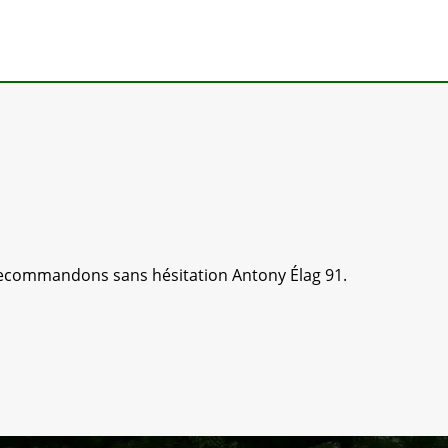
 recommandons sans hésitation Antony Élag 91.
Bons