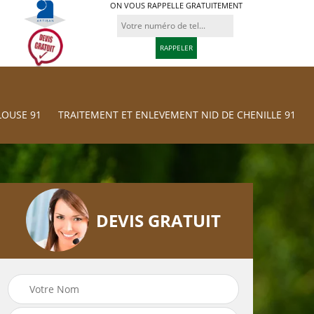
ON VOUS RAPPELLE GRATUITEMENT
LOUSE 91
TRAITEMENT ET ENLEVEMENT NID DE CHENILLE 91
DEVIS GRATUIT
Traitement et
res
Tonte et réfection
Enlevement nid d
de pelouse 91
chenille 91