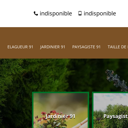
indisponible
indisponible
ELAGUEUR 91
JARDINIER 91
PAYSAGISTE 91
TAILLE DE 
eur 91
Jardinier 91
Paysagist