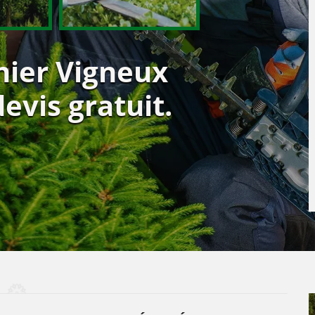
inier Vigneux
evis gratuit.