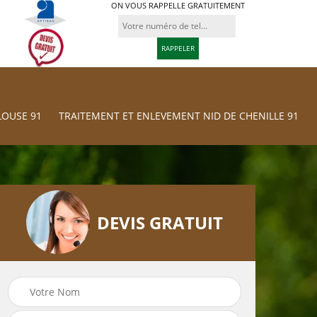
ON VOUS RAPPELLE GRATUITEMENT
LOUSE 91
TRAITEMENT ET ENLEVEMENT NID DE CHENILLE 91
DEVIS GRATUIT
Traitement et
res
Tonte et réfection
Enlevement nid d
de pelouse 91
chenille 91