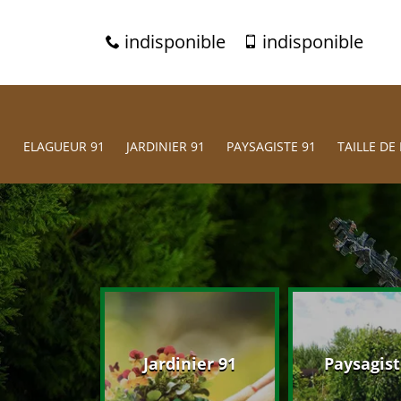
indisponible
indisponible
ELAGUEUR 91
JARDINIER 91
PAYSAGISTE 91
TAILLE DE 
eur 91
Jardinier 91
Paysagist