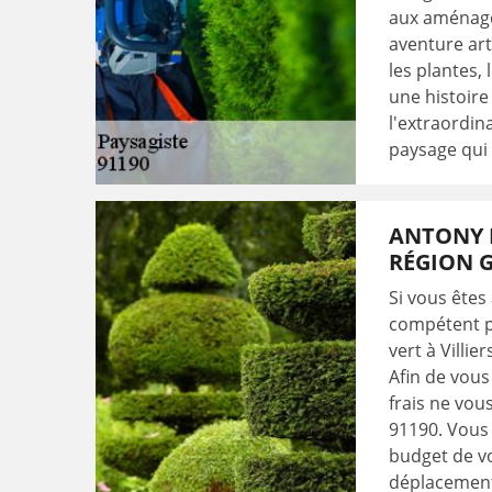
aux aménage
aventure ar
les plantes,
une histoire
l'extraordin
paysage qui 
ANTONY E
RÉGION 
Si vous êtes
compétent p
vert à Villie
Afin de vous
frais ne vou
91190. Vous 
budget de vo
déplacement