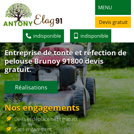
MENU
Devis gratuit
indisponible
indisponible
Entreprise de tonte et réfection de
pelouse Brunoy 91800 devis
gratuit.
Réalisations
Nos engagements
Devis et déplacement gratuits
Sans engagement