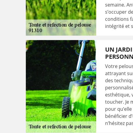
semaine. Ant
s’occuper de
conditions f
intégrité et
UN JARDI
PERSONN
Votre pelous
attrayant su
des techniq
personnalisé
esthétique, 
toucher. Je 
pour qu’elle
bénéficier d
n’hésitez pa