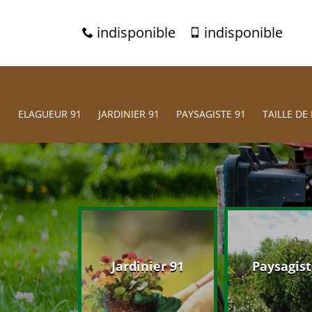
indisponible
indisponible
ELAGUEUR 91
JARDINIER 91
PAYSAGISTE 91
TAILLE DE 
eur 91
Jardinier 91
Paysagist