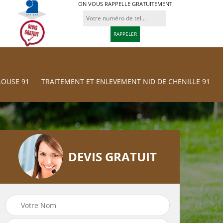
ON VOUS RAPPELLE GRATUITEMENT
LOUSE 91
TRAITEMENT ET ENLEVEMENT NID DE CHENILLE 91
DEVIS GRATUIT
Traitement et
res
Tonte et réfection
Enlevement nid d
de pelouse 91
chenille 91