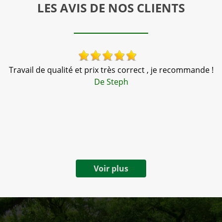
LES AVIS DE NOS CLIENTS
Travail de qualité et prix très correct , je recommande !
l
De Steph
tr
e.
Voir plus