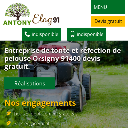
MENU
Devis gratuit
indisponible
indisponible
Entreprise de tonte et réfection de
pelouse Orsigny 91400 devis
gratuit.
Réalisations
Nos engagements
Devis et déplacement gratuits
Sans engagement