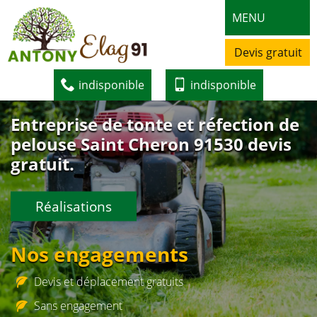
MENU
Devis gratuit
indisponible
indisponible
Entreprise de tonte et réfection de
pelouse Saint Cheron 91530 devis
gratuit.
Réalisations
Nos engagements
Devis et déplacement gratuits
Sans engagement