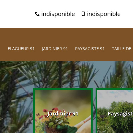
indisponible
indisponible
ELAGUEUR 91
JARDINIER 91
PAYSAGISTE 91
TAILLE DE 
eur 91
Jardinier 91
Paysagist