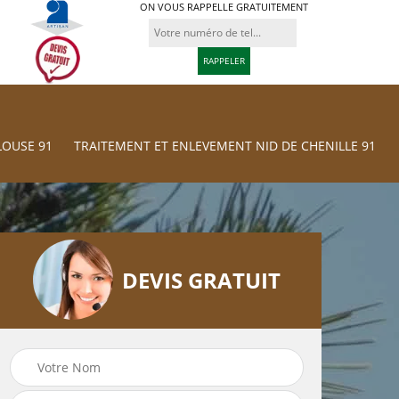
ON VOUS RAPPELLE GRATUITEMENT
LOUSE 91
TRAITEMENT ET ENLEVEMENT NID DE CHENILLE 91
DEVIS GRATUIT
Traitement et
res
Tonte et réfection
Enlevement nid d
de pelouse 91
chenille 91