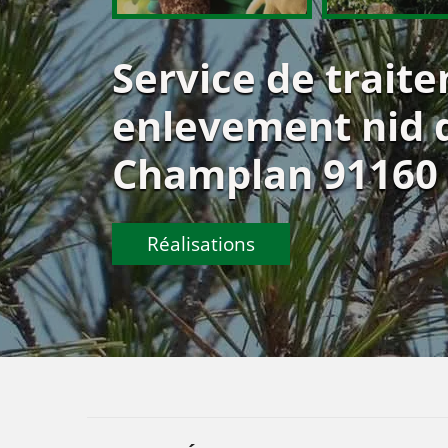
Service de trait
enlevement nid d
Champlan 91160
Réalisations