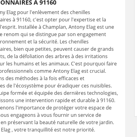
ONNAIRES À 91160
ny Elag pour l'enlèvement des chenilles
ires à 91160, c'est opter pour l'expertise et la
 d'esprit. Installée à Champlan, Antony Elag est une
de renom qui se distingue par son engagement
ironnement et la sécurité. Les chenilles
ires, bien que petites, peuvent causer de grands
, de la défoliation des arbres à des irritations
r les humains et les animaux. C'est pourquoi faire
professionnels comme Antony Elag est crucial.
ns des méthodes à la fois efficaces et
s de l'écosystème pour éradiquer ces nuisibles.
uipe formée et équipée des dernières technologies,
ssons une intervention rapide et durable à 91160.
nons l'importance de protéger votre espace de
nous engageons à vous fournir un service de
t en préservant la beauté naturelle de votre jardin.
lag , votre tranquillité est notre priorité.