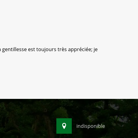
 gentillesse est toujours très appréciée; je
Bons
indisponible