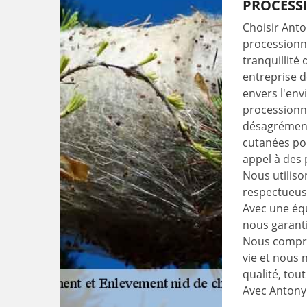
PROCESSI
Choisir Anto
processionna
tranquillité
entreprise 
envers l'env
processionna
désagréments
cutanées pou
appel à des 
Nous utiliso
respectueuse
Avec une éq
nous garanti
Nous compre
vie et nous 
qualité, tou
Avec Antony E