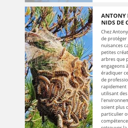
ANTONY E
NIDS DE 
Chez Antony 
de protéger
nuisances ca
petites créa
arbres que 
engageons à 
éradiquer ce
de professio
rapidement p
utilisant de
l'environnem
soient plus 
particulier 
compétences 
retrouver la 