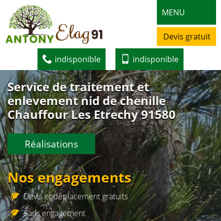
MENU
Devis gratuit
indisponible
indisponible
Service de traitement et
enlevement nid de chenille
Chauffour Les Etrechy 91580
Réalisations
Nos engagements
Devis et déplacement gratuits
Sans engagement