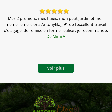
Mes 2 pruniers, mes haies, mon petit jardin et moi-
,
même remercions AntonyElag 91 de l’excellent travail
tr
e
d’élagage, de remise en forme réalisé ; je recommande.
a
De Mimi V
Voir plus