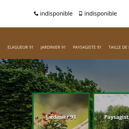
indisponible
indisponible
ELAGUEUR 91
JARDINIER 91
PAYSAGISTE 91
TAILLE DE 
eur 91
Jardinier 91
Paysagist