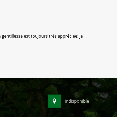
 gentillesse est toujours très appréciée; je
Anthony 
s
indisponible