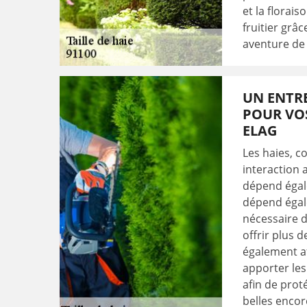
et la florai
fruitier grâ
aventure de 
UN ENTRE
POUR VOS
ELAG
Les haies, c
interaction 
dépend égale
dépend égale
nécessaire de
offrir plus 
également af
apporter les
afin de prot
belles encor