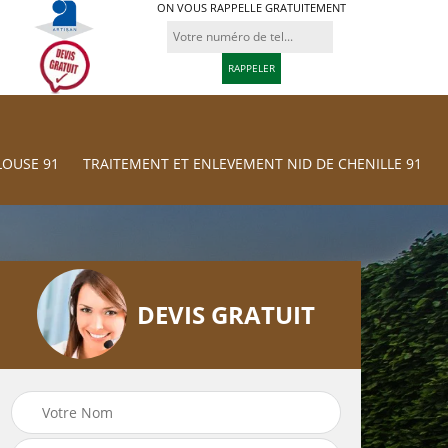
ON VOUS RAPPELLE GRATUITEMENT
LOUSE 91
TRAITEMENT ET ENLEVEMENT NID DE CHENILLE 91
DEVIS GRATUIT
Traitement et
res
Tonte et réfection
Enlevement nid d
de pelouse 91
chenille 91