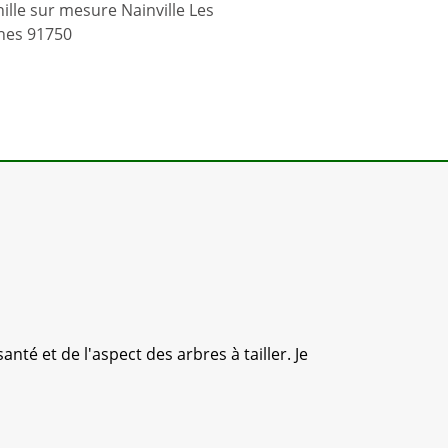
ille sur mesure Nainville Les
hes 91750
anté et de l'aspect des arbres à tailler. Je
Mes 2 