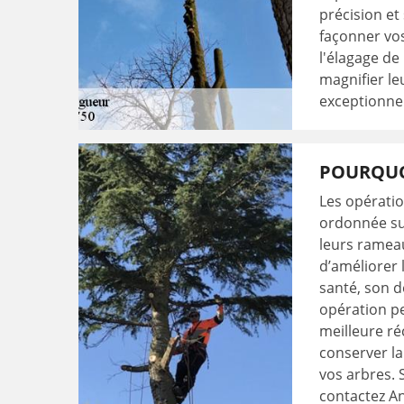
précision et
façonner vos
l'élagage de
magnifier le
exceptionnel
POURQUOI
Les opératio
ordonnée sur
leurs ramea
d’améliorer 
santé, son d
opération p
meilleure ré
conserver la
vos arbres. 
contactez An