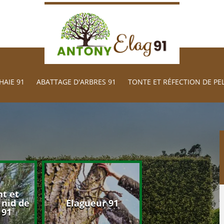
HAIE 91
ABATTAGE D'ARBRES 91
TONTE ET RÉFECTION DE PE
t et
nid de
Elagueur 91
Jardinier 91
 91