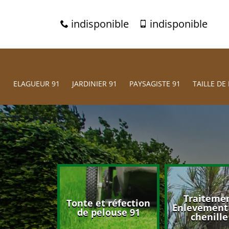
indisponible
indisponible
ELAGUEUR 91
JARDINIER 91
PAYSAGISTE 91
TAILLE DE 
Traitemen
 d'arbres
Tonte et réfection
Enlevement 
91
de pelouse 91
chenille