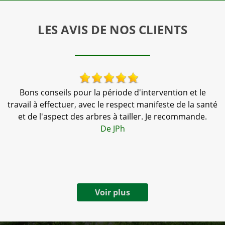
LES AVIS DE NOS CLIENTS
de d'intervention et le
Nous travaillons sur mon jardin à
spect manifeste de la santé
une dizaine d'années, le travai
 tailler. Je recommande.
gentillesse est toujours tr
h
recommande
De virginieV
Voir plus