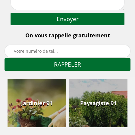
On vous rappelle gratuitement
Jardinier 91
Paysagiste 91
Taill