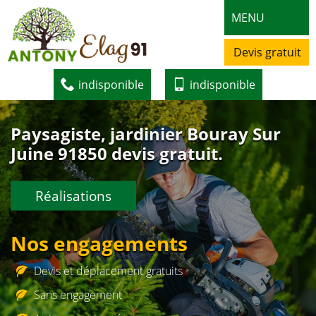
MENU
Devis gratuit
indisponible
indisponible
Paysagiste, jardinier Bouray Sur
Juine 91850 devis gratuit.
Réalisations
Nos engagements
Devis et déplacement gratuits
Sans engagement