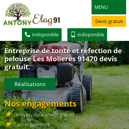
MENU
Devis gratuit
indisponible
indisponible
Entreprise de tonte et réfection de
pelouse Les Molieres 91470 devis
gratuit.
Réalisations
Nos engagements
Devis et déplacement gratuits
Sans engagement